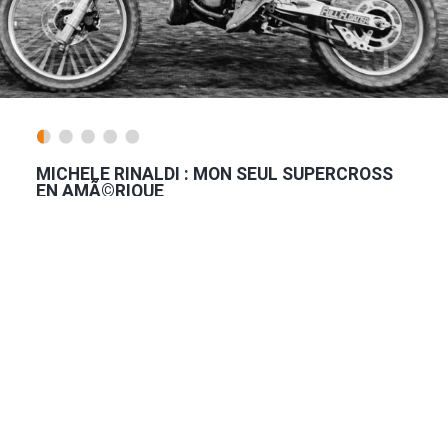
MICHELE RINALDI : MON SEUL SUPERCROSS
EN AMÃ©RIQUE
A la fin, j'aurais mieux fait de ne pas y participer !...
Lire la suite
WILLY BAUER : MA VICTOIRE AU GRAND PRIX
DE TCHÃ©COSLOVAQUIE