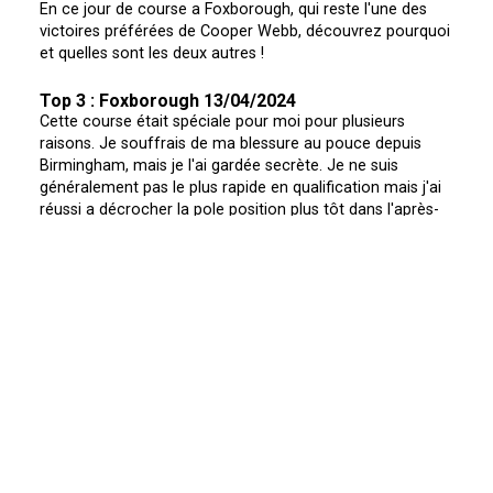
En ce jour de course a Foxborough, qui reste l'une des
victoires préférées de Cooper Webb, découvrez pourquoi
et quelles sont les deux autres !
Top 3 : Foxborough 13/04/2024
Cette course était spéciale pour moi pour plusieurs
raisons. Je souffrais de ma blessure au pouce depuis
Birmingham, mais je l'ai gardée secrète. Je ne suis
généralement pas le plus rapide en qualification mais j'ai
réussi a décrocher la pole position plus tôt dans l'après-
midi. Je me suis senti parfaitement bien sur la moto dès
mon arrivée en piste ce jour-la. J'ai réalisé le holeshot en
finale et j'ai mené de bout en bout la course, suivi de près
par Chase (Sexton). La plupart de mes victoires se
déroulent quand je reviens de l'arrière ou quand je prends
la tête dans les derniers tours. Alors la, c'était génial de
mener chaque tour ce soir-la.