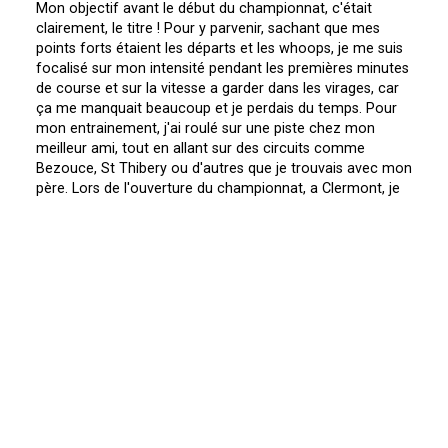
Mon objectif avant le début du championnat, c'était
clairement, le titre ! Pour y parvenir, sachant que mes
points forts étaient les départs et les whoops, je me suis
focalisé sur mon intensité pendant les premières minutes
de course et sur la vitesse a garder dans les virages, car
ça me manquait beaucoup et je perdais du temps. Pour
mon entrainement, j'ai roulé sur une piste chez mon
meilleur ami, tout en allant sur des circuits comme
Bezouce, St Thibery ou d'autres que je trouvais avec mon
père. Lors de l'ouverture du championnat, a Clermont, je
n'avais pas bien roulé. C'est dommage car il y avait une
grosse piste, une grosse ambiance !
La belle piste de Clermont-Ferrand. *
Mais je me suis rattrapé par la suite a St Thibery.