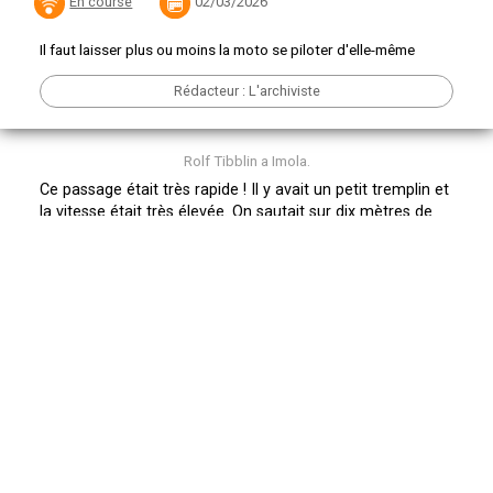
En course
02/03/2026
Il faut laisser plus ou moins la moto se piloter d'elle-même
Rédacteur : L'archiviste
Rolf Tibblin a Imola.
Ce passage était très rapide ! Il y avait un petit tremplin et
la vitesse était très élevée. On sautait sur dix mètres de
long environ et a l'atterrissage sur asphalte, l'impact était
violent. Regardez le pneu !
Sur la photo, l'atterrissage est quasi parfait, avec une
maîtrise totale de mon corps. Il faut toujours veiller a
garder son poids au centre de la moto. En d'autres
termes, on laisse plus ou moins la moto se piloter d'elle-
même. Au bout de ce saut, il y avait un virage a gauche a
90 degré immédiatement suivi d'une descente difficile. Le
circuit d'Imola était très agréable a piloter.
Lors de ce Grand Prix d'Italie en 1962, je n'ai pas gagné de