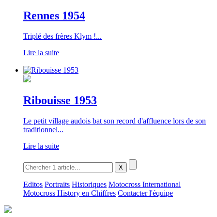
Rennes 1954
Triplé des frères Klym !...
Lire la suite
Ribouisse 1953
Le petit village audois bat son record d'affluence lors de son
traditionnel...
Lire la suite
Editos
Portraits
Historiques
Motocross International
Motocross History en Chiffres
Contacter l'équipe