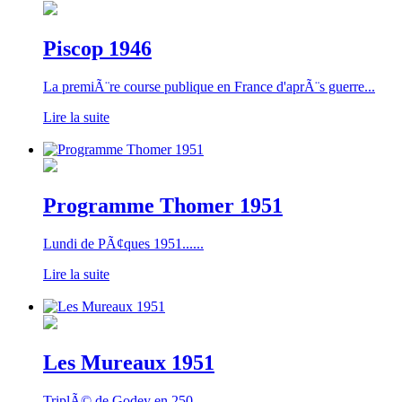
Piscop 1946
La premiÃ¨re course publique en France d'aprÃ¨s guerre...
Lire la suite
Programme Thomer 1951
Lundi de PÃ¢ques 1951......
Lire la suite
Les Mureaux 1951
TriplÃ© de Godey en 250...