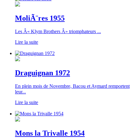
MoliÃ¨res 1955
Les Â« Klym Brothers Â» triomphateurs ...
Lire la suite
Draguignan 1972
En plein mois de Novembre, Bacou et Aymard remportent
leur...
Lire la suite
Mons la Trivalle 1954