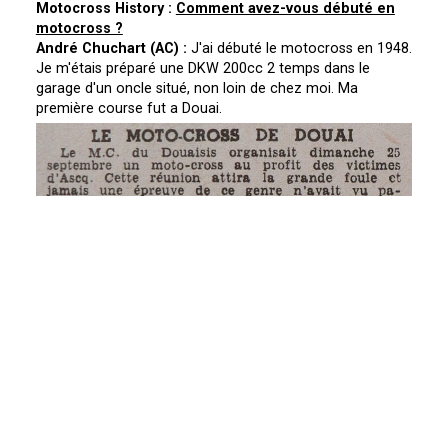
Motocross History :
Comment avez-vous débuté en
motocross ?
André Chuchart (AC) :
J'ai débuté le motocross en 1948.
Je m'étais préparé une DKW 200cc 2 temps dans le
garage d'un oncle situé, non loin de chez moi. Ma
première course fut a Douai.
Le motocross de Douai, première course d'André Chuchart.*
E
n 1953 et 1955, vous terminez 6è et 4è du championnat,
sur une seule manche de plus d'une heure, comment
s'étaient déroulé ces courses ?
AC :
Je ne me souviens plus des courses, mais je me