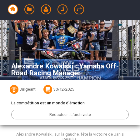
Alexandre Kowalski : Yamaha Off-
Road Racing Manager
Dirigeant
30/12/2025
La compétition est un monde d'émotion
Rédacteur : L'archiviste
Alexandre Kowalski, sur la gauche, fête la victoire de Janis
Reisulis.