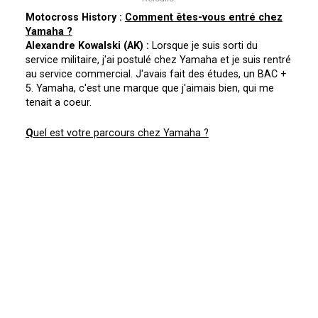
Motocross History :
Comment êtes-vous entré chez
Yamaha ?
Alexandre Kowalski (AK) :
Lorsque je suis sorti du
service militaire, j'ai postulé chez Yamaha et je suis rentré
au service commercial. J'avais fait des études, un BAC +
5. Yamaha, c'est une marque que j'aimais bien, qui me
tenait a coeur.
Q
uel est votre parcours chez Yamaha ?
AK :
Après avoir donc commencé au commercial, j'ai
basculé rapidement a la presse compétition aux côtés de
Jean-Claude Olivier. J'ai passé 15 années auprès de ce
grand monsieur, ça ma permis de m'enrichir, d'évoluer et
a partir de la, je n'ai fait que de la compétition, je
m'occupais a la fois de la presse, du sport, que ce soit
vitesse ou tout-terrain, c'était tout le sport chez Yamaha
France, puis j'ai pris le marketing, l'événement, le
développement produit et ensuite Eric de Seynes m'a
proposé de rejoindre Yamaha Europe au travers du
racing. J'ai été responsable du rallye et de l'enduro et ma
casquette s'est étendue a l'Off-Road dans la globalité.