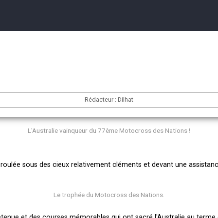
ns 2024
Rédacteur : Dilhat
L'Australie vainqueur du 77ème Motocross des Nations !
éroulée sous des cieux relativement cléments et devant une assistance
Le trophée du Motocross des Nations.
etenue et des courses mémorables qui ont sacré l'Australie au terme 