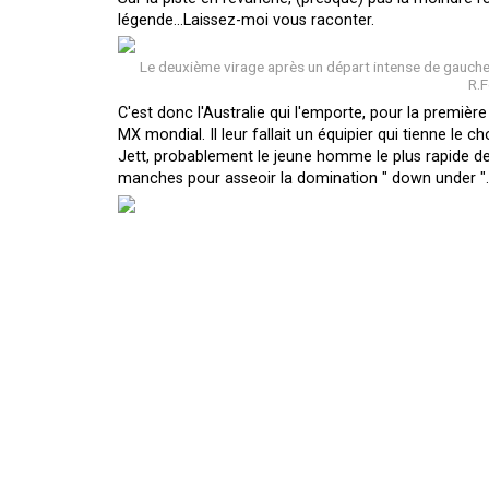
légende...Laissez-moi vous raconter.
Le deuxième virage après un départ intense de gauche 
R.F
C'est donc l'Australie qui l'emporte, pour la premiè
MX mondial. Il leur fallait un équipier qui tienne le
Jett, probablement le jeune homme le plus rapide de 
manches pour asseoir la domination " down under ".
Après une première manche laborieuse suite a un dép
assurer une superbe quatrième place finale, tout prè
homme, onzième de la si difficile manche MXGP/MX2. Bi
rapport aux autres pilotes de la catégorie pouvant jo
Derrière l'Australie, nous retrouvons une toute aut
10 si important dans la seconde manche. Pouvions-nous
accrocher un meilleur résultat que ses deux top 10 ce
près de la victoire, en individuel comme en équipe, 
côtés, il seront l'équipe a battre sur leurs terres en 20