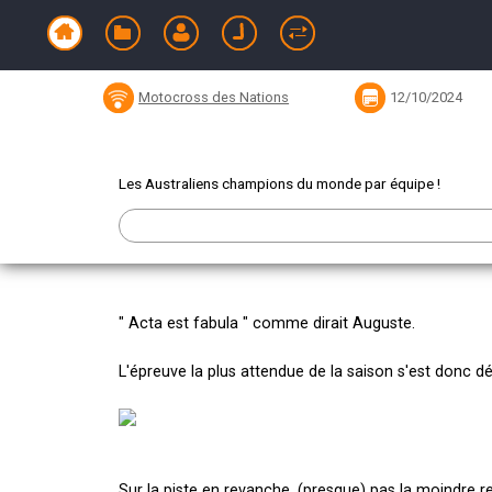
Résumé du Motocross des Natio
Motocross des Nations
12/10/2024
Les Australiens champions du monde par équipe !
" Acta est fabula " comme dirait Auguste.
L'épreuve la plus attendue de la saison s'est donc d
Sur la piste en revanche, (presque) pas la moindre r