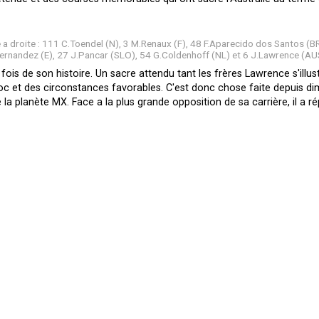
a droite : 111 C.Toendel (N), 3 M.Renaux (F), 48 F.Aparecido dos Santos (BR)
ernandez (E), 27 J.Pancar (SLO), 54 G.Coldenhoff (NL) et 6 J.Lawrence (AU
re fois de son histoire. Un sacre attendu tant les frères Lawrence s'i
 choc et des circonstances favorables. C'est donc chose faite depuis d
la planète MX. Face a la plus grande opposition de sa carrière, il a 
J.Lawrence a l'attaque de la série de vagues !
art raté, Hunter a montré un tout autre visage dans la prestigieuse 
s de la tête de course. L'inconnu, c'était donc le comportement de W
zarrement, il loupera celle qui semblait le plus a sa portée (la deux
uer la gagne collective (hormis De Wolf) et cela a suffi. Bien joué, me
re équipe des USA au regard de leur précédente sortie. Webb s'est amé
 lui en demander plus ? Plessinger s'est bagarré, n'a jamais lché, mai
 qui fut suffisant pour le podium et trop juste pour la victoire. Quant
avec ses extérieurs légendaires et des départs remarquables. Il a as
25...