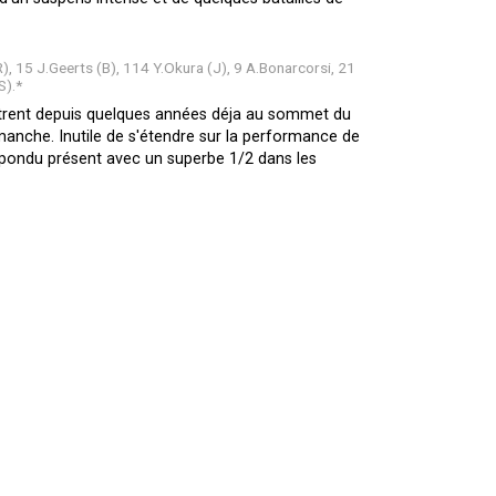
, 15 J.Geerts (B), 114 Y.Okura (J), 9 A.Bonarcorsi, 21
S).*
llustrent depuis quelques années déja au sommet du
imanche. Inutile de s'étendre sur la performance de
répondu présent avec un superbe 1/2 dans les
finale 450, accrochant le wagon des leaders pour
ebster sur la 250. Contrat rempli pour ce jeune
ième), mais qu'importe, il limite la casse par
ssieurs.
lioré tout au long du week-end pour scorer ce top
s il n'a jamais eu la vitesse sur cette piste pour
 a Tomac, remplaant de luxe, il fut magnifique, tout
sumé son rôle de leader. Avec Sexton et Deegan a ses