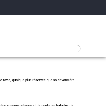
 ravie, quoique plus réservée que sa devancière...
d'un suspens intense et de quelques batailles de