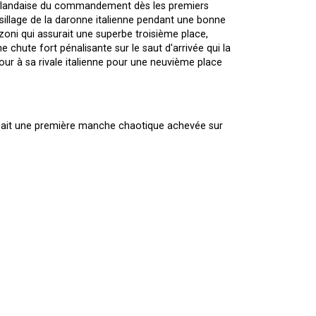
 néerlandaise du commandement dès les premiers
e sillage de la daronne italienne pendant une bonne
nzoni qui assurait une superbe troisième place,
chute fort pénalisante sur le saut d'arrivée qui la
our à sa rivale italienne pour une neuvième place
isait une première manche chaotique achevée sur
'au drapeau à damier. Du style et de la technique,
evait faillir, le pays alpin pourrait alors se reposer
t parti pour remonter méthodiquement au sein du
d'un attardé il prenait le meilleur sur le pilote
venait à se débarrasser d'Utech pour une 4ème place