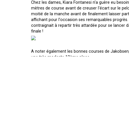
Chez les dames, Kiara Fontanesi n'a guère eu besoin 
mètres de course avant de creuser l'écart sur le pelo
moitié de la manche avant de finalement laisser parti
affichant pour l'occasion ses remarquables progrès. A
contraignait à repartir très attardée pour se lancer
finale !
A noter également les bonnes courses de Jakobsen, 
une très modeste 12ème place.
Chez les boys du 125, l'Autrichien Ernecker s'occupa
voici certainement le successeur du regretté René Hoff
sur son brillant équipier Bauer. Auteur d'une mode
pack. Le pilotage défensif de l'Italien Utech
sur le Normand, offrait une opportunité au jeune Rica
Fantic, pour finalement reprendre l'excellent Uccell
frustrante mais qui ouvre néanmoins quelques persp