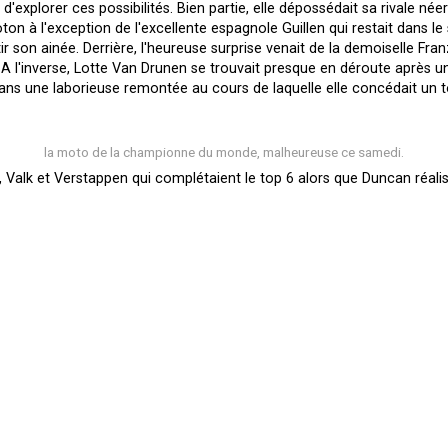
d'explorer ces possibilités. Bien partie, elle dépossédait sa rivale
ton à l'exception de l'excellente espagnole Guillen qui restait dans l
r son ainée. Derrière, l'heureuse surprise venait de la demoiselle Fra
 l'inverse, Lotte Van Drunen se trouvait presque en déroute après une 
 dans une laborieuse remontée au cours de laquelle elle concédait un t
la moto de la championne du monde, malheureuse ce samedi.
Valk et Verstappen qui complétaient le top 6 alors que Duncan réal
it de tout en partant devant puis en engageant le cruise control jusqu
er comme représentant autrichien au sein de l'élite mondiale. Et s'il d
ste envolée il s'accrochait à la roue de Goyer, lui même modestemen
Gennaro Utech.
rdo de dépasser son rival Français. Puis, à la faveur d'un dépassement 
ini pour offrir le doublé à son employeur et sa fédération. Goyer par
ectives pour la suite du week-end.