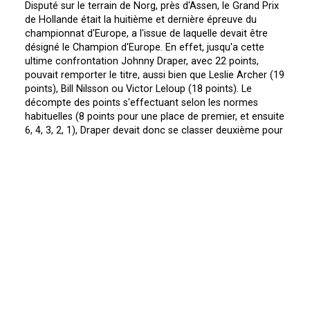
Disputé sur le terrain de Norg, près d'Assen, le Grand Prix
de Hollande était la huitième et dernière épreuve du
championnat d'Europe, a l'issue de laquelle devait être
désigné le Champion d'Europe. En effet, jusqu'a cette
ultime confrontation Johnny Draper, avec 22 points,
pouvait remporter le titre, aussi bien que Leslie Archer (19
points), Bill Nilsson ou Victor Leloup (18 points). Le
décompte des points s'effectuant selon les normes
habituelles (8 points pour une place de premier, et ensuite
6, 4, 3, 2, 1), Draper devait donc se classer deuxième pour
remporter le championnat, et même s'ils gagnaient, pas
plus qu'Archer que Nilsson ou Leloup n'auraient pu
l'inquiéter.
Mais il n'en fut pas ainsi, car le circuit très sablonneux de
Norg élimina de très nombreux Anglais et Belges. Archer
(Norton) eut des ennuis de moteur qui ne lui permirent
pas de se qualifier dans sa série. Jeff Smith (BSA), qui
avait déja été victime d'une collision aux essais, chutait
de nouveau lors de la première manche et abandonnait,
jugeant plus sage de ne pas compromettre sa
participation aux ISDT.