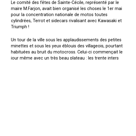
Le comité des fêtes de Sainte-Cécile, représenté par le
maire M.Farjon, avait bien organisé les choses le 1er mai
pour la concentration nationale de motos toutes
cylindrées, Terrot et sidecars rivalisant avec Kawasaki et
Triumph !
Un tour de la ville sous les applaudissements des petites
minettes et sous les yeux éblouis des villageois, pourtant
habituées au bruit du motocross. Celui-ci commençait le
jour même avec un très beau plateau : les trente inters
français
La course longue et sévère (deux manches de 40 mn +
deux tours) vit la chute et l'abandon de nombreux
concurrents et la cheville de Drobecq est a déplorer.
Bacou et Porte remportèrent chacun une manche ;
Corroy, Vernier, Queirel et Broutin occupant les places
d'honneur.
Parmi les nationaux, le combat fut aussi âpre et les
chutes nombreuses (Doursin mit deux heures pour
trouver un hôpital qui daigne lui recoudre son genou !). La