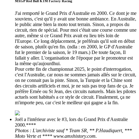
MXGP Red Bull KTM Factory Racing
J'ai remporté le Grand Prix d'Australie en 2000. Ce dont je me
souviens, c'est qu'il y avait une bonne ambiance. En Australie,
le public aime bien la moto tout terrain. Sinon, a propos du
circuit, rien de spécial. Pour moi c'était une course comme une
autre, même si ce Grand Prix avait eu lieu très loin de
l'Europe. Ce long déplacement, je préférais qu'il soit en début
de saison, plutôt qu'en fin. (ndla : en 2000, le GP d'Australie
fut le premier de la saison, le 19 mars.) De toute façon, Il
fallait y aller. L'organisation de l'époque par le promoteur est
la même qu'aujourdhui.
Pour cette fin de championnat 2025, le point d'interrogation,
c'est l'Australie, car nous ne sommes jamais allés sur le circuit,
on ne connait pas la piste. Sinon, la Turquie et la Chine sont
des circuits artificiels et moi, je ne suis pas trop fans de ça. Je
préfère Ernée ou St Jean, des circuits naturels. Mais les pilotes
actuels sont habitués a ce style de circuit. Finalement, ça ne
m'importe peu, car c'est le meilleur qui gagne a la fin.
Joël a l'intérieur avec le #3, lors du Grand Prix d'Australie
2000.****
Photos : L'archiviste sauf * Team SR, ** P.Haudiquert, ***
Moto Verte et **** www.amxhistory.com.