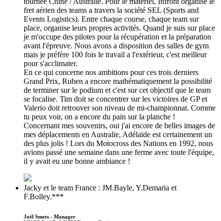
tournée Chine / Australie. Pour le matériel, Infront organise le
fret aérien des teams a travers la société SEL (Sports and
Events Logistics). Entre chaque course, chaque team sur
place, organise leurs propres activités. Quand je suis sur place
je m'occupe des pilotes pour la récupération et la préparation
avant l'épreuve. Nous avons a disposition des salles de gym
mais je préfère 100 fois le travail a l'extérieur, c'est meilleur
pour s'acclimater.
En ce qui concerne nos ambitions pour ces trois derniers
Grand Prix, Ruben a encore mathématiquement la possibilité
de terminer sur le podium et c'est sur cet objectif que le team
se focalise. Tim doit se concentrer sur les victoires de GP et
Valerio doit retrouver son niveau de mi-championnat. Comme
tu peux voir, on a encore du pain sur la planche !
Concernant mes souvenirs, oui j'ai encore de belles images de
mes déplacements en Australie, Adélaïde est certainement un
des plus jolis ! Lors du Motocross des Nations en 1992, nous
avions passé une semaine dans une ferme avec toute l'équipe,
il y avait eu une bonne ambiance !
Jacky et le team France : JM.Bayle, Y.Demaria et
F.Bolley.***
Joël Smets - Manager