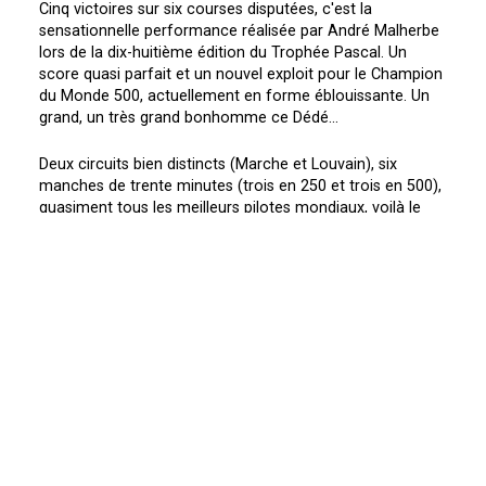
Cinq victoires sur six courses disputées, c'est la
sensationnelle performance réalisée par André Malherbe
lors de la dix-huitième édition du Trophée Pascal. Un
score quasi parfait et un nouvel exploit pour le Champion
du Monde 500, actuellement en forme éblouissante. Un
grand, un très grand bonhomme ce Dédé...
Deux circuits bien distincts (Marche et Louvain), six
manches de trente minutes (trois en 250 et trois en 500),
quasiment tous les meilleurs pilotes mondiaux, voilà le
Trophée Pascal ! Une prestigieuse classique dont le
palmarès s'orne de noms prestigieux : De Coster, Mikkola,
Rahier, Everts...Mais une épreuve qui manquait au tableau
de chasse d'André Malherbe. Maintenant c'est chose
faite. Et de quelle manière !!!
Dimanche : Dédé impérial !
N'en jetez plus, stop, trop fort...voilà ce qu'on pouvait
entendre dans le parc, dimanche soir. Sur une piste
détrempée par la pluie et de violentes averses de grêle,
l'officiel Honda s'est montré vraiment impérial. Trois
courses, trois victoires dont deux en 250cc. Impossible