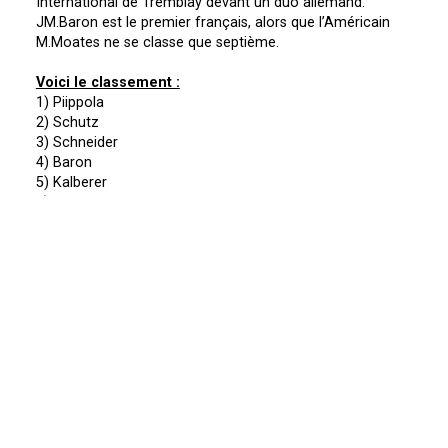
International de Tremblay devant un duo allemand.
JM.Baron est le premier français, alors que l’Américain
M.Moates ne se classe que septième.
Voici le classement :
1) Piippola
2) Schutz
3) Schneider
4) Baron
5) Kalberer
6) Piron
7) Moates
8) Terroitin
9) Francru.G
10) Harvey
11) Besonhé
12) Drobecq
13) Hypolite
14) Fetz
15) Aldridge
------------------------------
[ Photo : M.Moncler ]