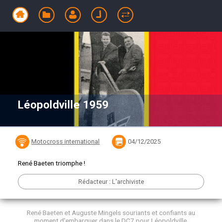
Léopoldville 1959
Motocross international
04/12/2025
René Baeten triomphe !
Rédacteur : L'archiviste
René Baeten et Auguste Mingels souriants et confiants au
moment d'embarquer dans le DC7 pour Léopoldville.