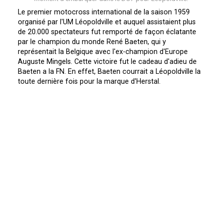
Le premier motocross international de la saison 1959
organisé par l'UM Léopoldville et auquel assistaient plus
de 20.000 spectateurs fut remporté de façon éclatante
par le champion du monde René Baeten, qui y
représentait la Belgique avec l'ex-champion d'Europe
Auguste Mingels. Cette victoire fut le cadeau d'adieu de
Baeten a la FN. En effet, Baeten courrait a Léopoldville la
toute dernière fois pour la marque d'Herstal.
Comme on pouvait s'y attendre, les Anglais Jeff Smith et
Johnny Draper furent les concurrents les plus opiniâtres
des favoris belges, mais il faut souligner aussi, le
comportement très honorable de tous les autres pilotes
moins connus et qui s'alignaient dans cette confrontation
avec les meilleures montes du motocross international.
Une mention spéciale doit être attribuée a Auguste
Mingels qui malgré une inactivité de plus d'un an, a
démontré qu'il est toujours a même de rivaliser avec les
meilleurs.