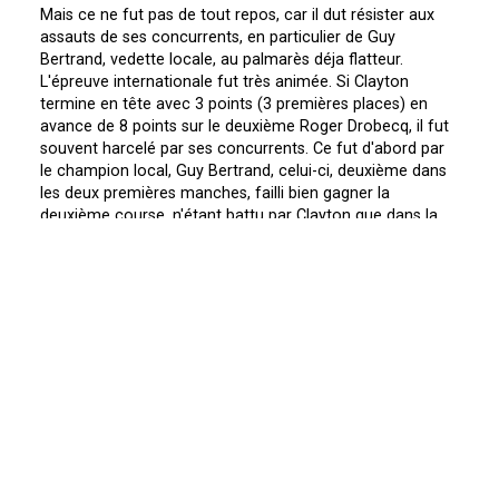
Mais ce ne fut pas de tout repos, car il dut résister aux
assauts de ses concurrents, en particulier de Guy
Bertrand, vedette locale, au palmarès déja flatteur.
L'épreuve internationale fut très animée. Si Clayton
termine en tête avec 3 points (3 premières places) en
avance de 8 points sur le deuxième Roger Drobecq, il fut
souvent harcelé par ses concurrents. Ce fut d'abord par
le champion local, Guy Bertrand, celui-ci, deuxième dans
les deux premières manches, failli bien gagner la
deuxième course, n'étant battu par Clayton que dans la
fin du parcours. Au cours de la troisième manche, sa
boîte de vitesse cassée lui enleva tout espoir, alors qu'il
était en bonne position.
Guy Bertrand aurait pu gagner une manche !
Ce fut ensuite Roger Drobecq, la vedette de Meru, qui,
lors de la troisième manche tint longtemps la tête avant
de se laisser passer par Clayton. On notera en passant, le
classement de Lionel Groult, nouveau promu parmi les
inter.
L'épreuve des nationaux, s'est également déroulée en