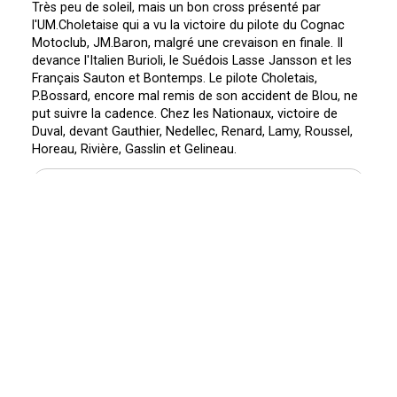
Très peu de soleil, mais un bon cross présenté par
l'UM.Choletaise qui a vu la victoire du pilote du Cognac
Motoclub, JM.Baron, malgré une crevaison en finale. Il
devance l'Italien Burioli, le Suédois Lasse Jansson et les
Français Sauton et Bontemps. Le pilote Choletais,
P.Bossard, encore mal remis de son accident de Blou, ne
put suivre la cadence. Chez les Nationaux, victoire de
Duval, devant Gauthier, Nedellec, Renard, Lamy, Roussel,
Horeau, Rivière, Gasslin et Gelineau.
Source et photo : Moto Revue 2321 et Moto Journal 323
ACTUALITÉS
DU MÊME THÈME