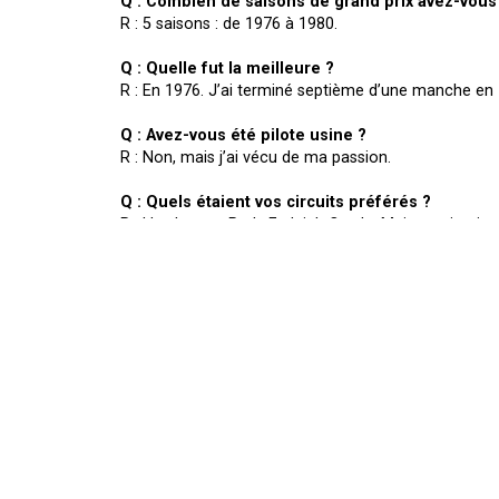
Q : Combien de saisons de grand prix avez-vous
R : 5 saisons : de 1976 à 1980.
Q : Quelle fut la meilleure ?
R : En 1976. J’ai terminé septième d’une manche en 1
Q : Avez-vous été pilote usine ?
R : Non, mais j’ai vécu de ma passion.
Q : Quels étaient vos circuits préférés ?
R : Hawkstone Park, Farleigh Castle. Mais un circuit e
aussi qu’une fois Jean-Paul Mingels m’avait donné des
Q : Avec qui avez-vous eu vos plus belles bagar
R : Graham Noyce, David Thorpe.
Q : Quels pilotes vous ont le plus impressionné 
R : Les deux que je viens de citer ! Graham et Dave é
Q : Quelle est votre meilleure course ?
R : Je me souviens plus d’une bonne saison. En 1982, 
rouler en France, il y avait un « esprit cross inter ».
fois quatrième à St Jean d’Angely et Tarare. Je roul