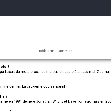
Rédacteur : L'archiviste
moto ?
un qui faisait du moto cross. Je me suis dit que c’était pas mal. 2 sem
erminé dernier. La deuxième course, pareil !
ché ?
roisième en 1981 derrière Jonathan Wright et Dave Tomasik mais en 250