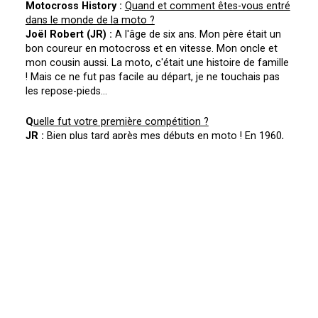
Motocross History :
Quand et comment êtes-vous entré
dans le monde de la moto ?
Joël Robert (JR) :
A l'âge de six ans. Mon père était un
bon coureur en motocross et en vitesse. Mon oncle et
mon cousin aussi. La moto, c'était une histoire de famille
! Mais ce ne fut pas facile au départ, je ne touchais pas
les repose-pieds...
Q
uelle fut votre première compétition ?
JR :
Bien plus tard après mes débuts en moto ! En 1960,
j'avais seize ans à Heusden. Et je gagne ma première
course, un mois après, le 11 mai à Chimay. Il avait
beaucoup plus et le terrain n'était qu'un bourbier. Au bout
de trois tours, on m'arrête car je suis le seul à rouler et à
grimper les raidillons. Je gagne par KO !!