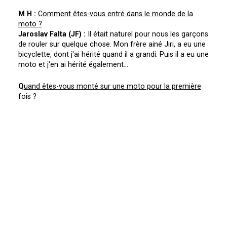
M H :
Comment êtes-vous entré dans le monde de la
moto ?
Jaroslav Falta (JF) :
Il était naturel pour nous les garçons
de rouler sur quelque chose. Mon frère ainé Jiri, a eu une
bicyclette, dont j'ai hérité quand il a grandi. Puis il a eu une
moto et j'en ai hérité également...
Q
uand êtes-vous monté sur une moto pour la première
fois ?
JF :
J'ai commencé à rouler assez tardivement. J'ai reçu
de mon frère ainé sa moto, une Pionyr. J'avais quinze
ans. Puis, j'ai couru lors de courses nationales entre 1967
et 1969 et après j'ai intégré le Dukla de Prague