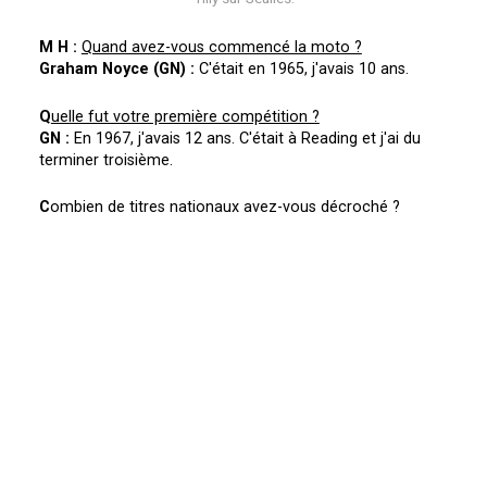
M H :
Quand avez-vous commencé la moto ?
Graham Noyce (GN) :
C'était en 1965, j'avais 10 ans.
Q
uelle fut votre première compétition ?
GN :
En 1967, j'avais 12 ans. C'était à Reading et j'ai du
terminer troisième.
C
ombien de titres nationaux avez-vous décroché ?
GN :
5 et tous en 500cc !
Q
uand avez-vous pensé que vous seriez un jour
Champion du Monde ?
GN :
Je n'y ai pas pensé. Il faut s'entrainer, s'entrainer,
s'entrainer.
M
ême en 1979 lors de la fameuse saison ?
GN :
Non, je n'y ai pas pensé. Il faut rouler course après
course et un jour le titre arrive !
Q
uel est votre meilleur Grand Prix ?