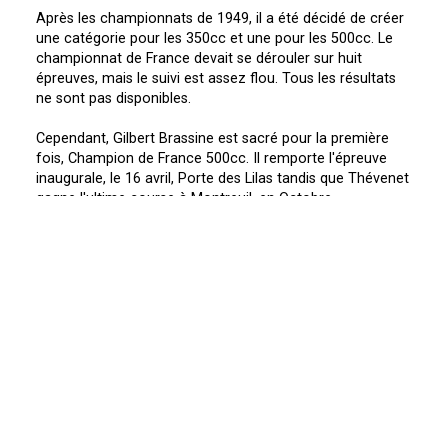
Après les championnats de 1949, il a été décidé de créer
une catégorie pour les 350cc et une pour les 500cc. Le
championnat de France devait se dérouler sur huit
épreuves, mais le suivi est assez flou. Tous les résultats
ne sont pas disponibles.
Cependant, Gilbert Brassine est sacré pour la première
fois, Champion de France 500cc. Il remporte l'épreuve
inaugurale, le 16 avril, Porte des Lilas tandis que Thévenet
gagne l'ultime course à Montreuil, en Octobre.
Le classement est le suivant :
1)
Brassine Gilbert (AMS)
2)
Verrechia Michel (CSPM)
3)
Blat Gaston (CMPN)
D'autres pilotes suivent mais sont non classés :
Thevenet
Charrier
Legrand
Bonin Ray
Decoster Emile