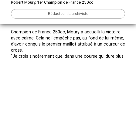
Robert Moury, 1er Champion de France 250cc
Rédacteur : L'archiviste
Champion de France 250cc, Moury a accueilli la victoire
avec calme. Cela ne l'empêche pas, au fond de lui même,
d'avoir conquis le premier maillot attribué à un coureur de
cross.
"Je crois sincèrement que, dans une course qui dure plus
de quinze tours, mes chances augmentent très
sensiblement, car mon meilleur atout est l'endurance".