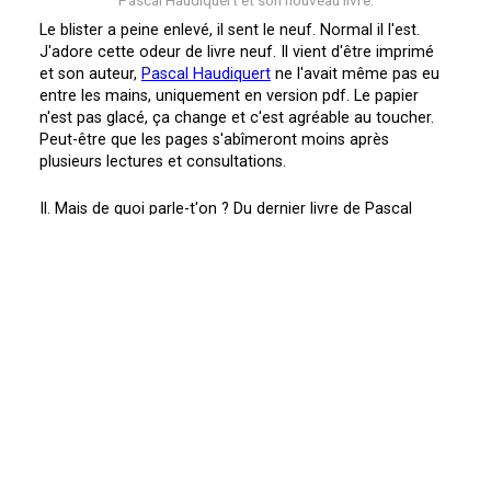
Pascal Haudiquert et son nouveau livre.
Le blister a peine enlevé, il sent le neuf. Normal il l'est.
J'adore cette odeur de livre neuf. Il vient d'être imprimé
et son auteur,
Pascal Haudiquert
ne l'avait même pas eu
entre les mains, uniquement en version pdf. Le papier
n'est pas glacé, ça change et c'est agréable au toucher.
Peut-être que les pages s'abîmeront moins après
plusieurs lectures et consultations.
Il. Mais de quoi parle-t'on ? Du dernier livre de Pascal
Haudiquert sur l'histoire des pilotes français au
Motocross des Nations. 208 pages, 279 photos et 11
illustrations (je les ai comptées !), 12 chapitres