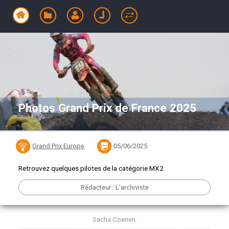
Photos Grand Prix de France 2025
Grand Prix Europe
05/06/2025
Retrouvez quelques pilotes de la catégorie MX2
Rédacteur : L'archiviste
Sacha Coenen.