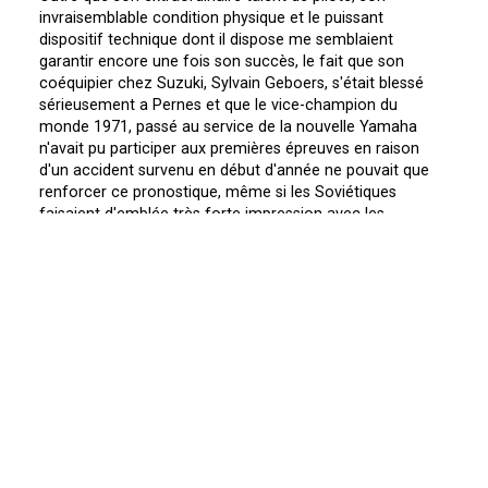
invraisemblable condition physique et le puissant
dispositif technique dont il dispose me semblaient
garantir encore une fois son succès, le fait que son
coéquipier chez Suzuki, Sylvain Geboers, s'était blessé
sérieusement a Pernes et que le vice-champion du
monde 1971, passé au service de la nouvelle Yamaha
n'avait pu participer aux premières épreuves en raison
d'un accident survenu en début d'année ne pouvait que
renforcer ce pronostique, même si les Soviétiques
faisaient d'emblée très forte impression avec les
nouvelles CZ.
Une semaine avant ce Grand Prix a Holice, dans le sable
de Markelo, le championnat du monde 250cc a assisté a
une nouvelle victoire de J.Robert, encore que S.Geboers,
très vite revenu en course, eut pris aussitôt la deuxième
place. Dès le premier quart de la confrontation 1972, il
apparaissait que l'affaire restait sans surprise et je me
suis demandé si, pour une fois, le championnat du monde
en 500cc n'allait pas se montrer plus passionnant a suivre
que son homologue en quart de litre.