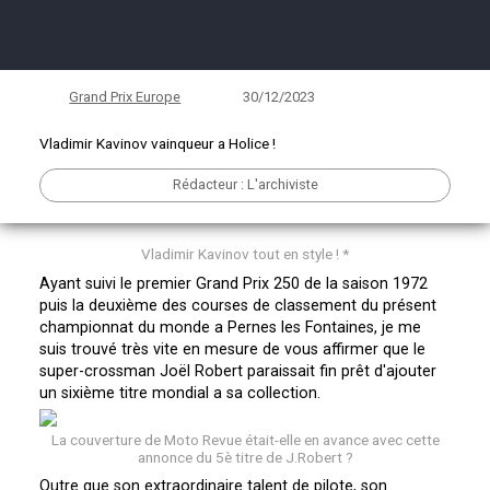
Grand Prix Tchécoslovaquie 1972
250cc
Grand Prix Europe
30/12/2023
Vladimir Kavinov vainqueur a Holice !
Rédacteur : L'archiviste
Vladimir Kavinov tout en style ! *
Ayant suivi le premier Grand Prix 250 de la saison 1972
puis la deuxième des courses de classement du présent
championnat du monde a Pernes les Fontaines, je me
suis trouvé très vite en mesure de vous affirmer que le
super-crossman Joël Robert paraissait fin prêt d'ajouter
un sixième titre mondial a sa collection.
La couverture de Moto Revue était-elle en avance avec cette
annonce du 5è titre de J.Robert ?
Outre que son extraordinaire talent de pilote, son