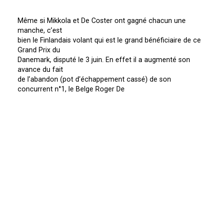
Même si Mikkola
et
De Coster
ont gagné chacun une
manche, c’est
bien le Finlandais volant qui est le grand bénéficiaire de ce
Grand Prix du
Danemark, disputé le 3
juin. En effet il a augmenté son
avance du fait
de l’abandon (pot d’échappement cassé) de son
concurrent n°1, le Belge Roger De
Coster en première manche.
Avec 58 points d’avance au classement général, Heikki
Mikkola a consolidé ses chances de titre mondial, bien
qu’il y ait encore 14 manches à disputer sur 22 au total
.
De Coster
peut toujours espérer conserver son titre avec
la règle des 12
meilleurs résultats
bruts.
Les calculs se
feront en fin de saison…