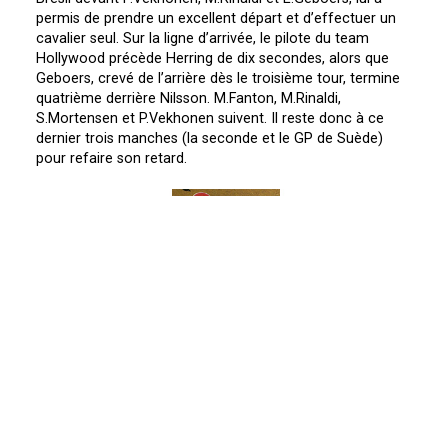
permis de prendre un excellent départ et d’effectuer un
cavalier seul. Sur la ligne d’arrivée, le pilote du team
Hollywood précède Herring de dix secondes, alors que
Geboers, crevé de l’arrière dès le troisième tour, termine
quatrième derrière Nilsson. M.Fanton, M.Rinaldi,
S.Mortensen et P.Vekhonen suivent. Il reste donc à ce
dernier trois manches (la seconde et le GP de Suède)
pour refaire son retard.
P.Vekhonen
Bien parti lors du dernier débat mais aussitôt victime