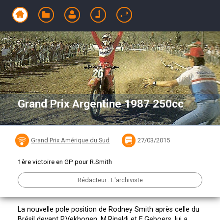
Grand Prix Argentine 1987 250cc
Grand Prix Amérique du Sud
27/03/2015
1ère victoire en GP pour R.Smith
Rédacteur : L'archiviste
La nouvelle pole position de Rodney Smith après celle du
Brésil devant P.Vekhonen, M.Rinaldi et E.Geboers, lui a