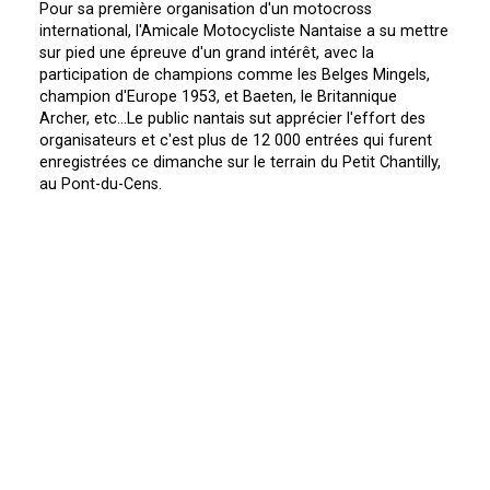
Pour sa première organisation d'un motocross
international, l'Amicale Motocycliste Nantaise a su mettre
sur pied une épreuve d'un grand intérêt, avec la
participation de champions comme les Belges Mingels,
champion d'Europe 1953, et Baeten, le Britannique
Archer, etc...Le public nantais sut apprécier l'effort des
organisateurs et c'est plus de 12 000 entrées qui furent
enregistrées ce dimanche sur le terrain du Petit Chantilly,
au Pont-du-Cens.
Le programme de la journée débuta par une course
réservée a la cylindrée 250cc. Cette catégorie, remportée
par René Klym, vit cependant la suprématie de
Ledormeur, qui prit de mauvais départs lui ôtant toutes
chances de terminer premier. Les courses de René Klym
furent très régulières, confirmant ses succès de cette
saison.
La deuxième épreuve était réservée aux 500 nationaux.
Courue en deux manches et une finale, elle voyait la
victoire au classement général de Robert Klym devant le
Nantais Hazianis. Ce dernier joua de malchance. Après