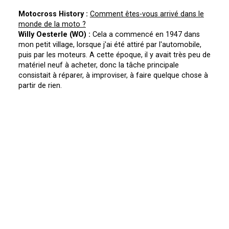
Motocross History :
Comment êtes-vous arrivé dans le
monde de la moto ?
Willy Oesterle (WO) :
Cela a commencé en 1947 dans
mon petit village, lorsque j'ai été attiré par l'automobile,
puis par les moteurs. A cette époque, il y avait très peu de
matériel neuf à acheter, donc la tâche principale
consistait à réparer, à improviser, à faire quelque chose à
partir de rien.
Q
uand êtes-vous monté sur une moto pour la première
fois ?
WO :
J'ai appris à piloter sur un engin de mon maître, une
machine à trois roues : il y avait deux sièges à l'avant, une
banquette à l'arrière et il était équipé d'un moteur deux
temps de 200 cm3 !
V
ous souvenez-vous de votre première course ?
WO :
Oui et de l'entraînement aussi ! J'ai roulé lentement
le premier tour d'essai. Puis au deuxième tour, j'ai voulu
aller un peu plus vite. Sur une colline avec des sauts, je
m'étais plutôt bien débrouillé en la passant rapidement,