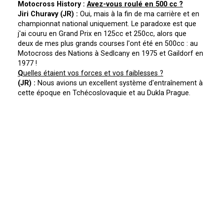
Motocross History :
Avez-vous roulé en 500 cc ?
Jiri Churavy (JR) :
Oui, mais à la fin de ma carrière et en
championnat national uniquement. Le paradoxe est que
j'ai couru en Grand Prix en 125cc et 250cc, alors que
deux de mes plus grands courses l'ont été en 500cc : au
Motocross des Nations à Sedlcany en 1975 et Gaildorf en
1977 !
Q
uelles étaient vos forces et vos faiblesses ?
(JR) :
Nous avions un excellent système d'entraînement à
cette époque en Tchécoslovaquie et au Dukla Prague.
L'entraînement hivernal était intensif, notamment sur des
circuits en surface dure. Par contre, nous n'étions pas
bien préparés pour les circuits souples comme le sable.
Nous n'avions pas les conditions adaptées. Et puis,
voyager à l'étranger ou choisir librement sa moto,
n'étaient pas possible à cause du système politique en
Tchécoslovaquie.
A
vez-vous été pilote d'usine ?
(JR) :
Oui de 1975 à 1979 en catégorie 125cc, puis en
1980 en 250cc.