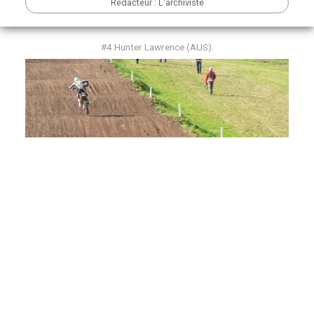
Rédacteur : L'archiviste
#4 Hunter Lawrence (AUS).
#36 Edvards Bidzans (LAT).*